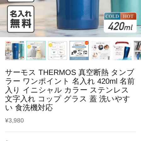
ブラシ・くし
干支
鳥の羽根ケース
ソープフラワー
よだれかけ
趣味
うさぎの毛ケース
レターバナー
メモリアル
ハリネズミの針ケース
刺繍名入れ商品
七五三
爬虫類の抜け殻ケース
母子手帳・お薬手帳カバー
カレンダー
サーモス THERMOS 真空断熱 タンブ
ラー ワンポイント 名入れ 420ml 名前
入り イニシャル カラー ステンレス
文字入れ コップ グラス 蓋 洗いやす
い 食洗機対応
¥3,980