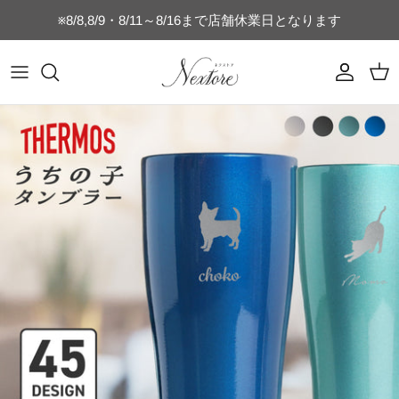
コ
※8/8,8/9・8/11～8/16まで店舗休業日となります
ン
テ
ン
マグカップ
乳歯ケース
時計付きフォトフレーム
フォトフレーム
switch
ヘアブラシ
キッチン雑貨
キッズTシャツ
名刺・通帳ケース
誕生日・記念日ギフト
ツ
を
タンブラー
うぶ毛ケース
SNS
猫のひげケース
switch-lite
コンパクトミラー
店舗向け雑貨
コットンTシャツ
ご結婚・ご出産祝い
ス
キ
水筒・ボトル
へその緒ケース
ブライダル
犬のひげケース
USBメモリー
ドライTシャツ（半袖）
母の日・父の日ギフト
ッ
プ
グラス
命名書・名前札
ベビー
犬の歯ケース
オリジナルパズル
ドライTシャツ（長袖）
おじいちゃんおばあちゃんへのギフト
ビールジョッキ
フォトフレーム
ペット
猫の歯ケース
MacBookケース
ぐい呑み・おちょこセット
キーホルダー
スポーツ
フードボウル
スマホケース
湯呑
お弁当箱
星座
位牌
ゴルフ関連商品
キャニスター
ベビーボトル
キッズ
ネームタグ・迷子札
表札