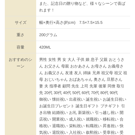
また、記念日の贈り物など、様々なシーンで喜ば
れます！
サイズ
幅×奥行×高さ(約cm) 7.5×7.5×15.5
重さ
200グラム
容量
420ML
おすすめのシ
男性 女性 男 女 大人 子供 娘 息子 父親 おとうさ
ーン
ん お父さん 母親 おかあさん お母さん お義母さ
ん お義父さん 友達 友人 姉妹 兄弟 祖父母 祖父 祖
母 おじいちゃん おばあちゃん 奥さん 旦那さん
妻 夫 指導者 顧問 先生 上司 先輩 後輩 同僚 取引
先 20代 30代 40代 50代 60代 70代 80代 90代
御祝い 懐妊祝い 出産祝い 誕生祝い お誕生日祝い
お誕生日プレゼント 誕生日ギフト プチギフト 引
き出物 結婚祝い お礼 新築祝い 引っ越し祝い 開
店祝い 開業祝い 成人祝い 就職祝い 移転祝い 合
格祝い 退職祝い 栄転祝い 転職祝い 昇進祝い 快
気祝い 退院祝い 入社祝い 叙勲祝い 受章祝い 受