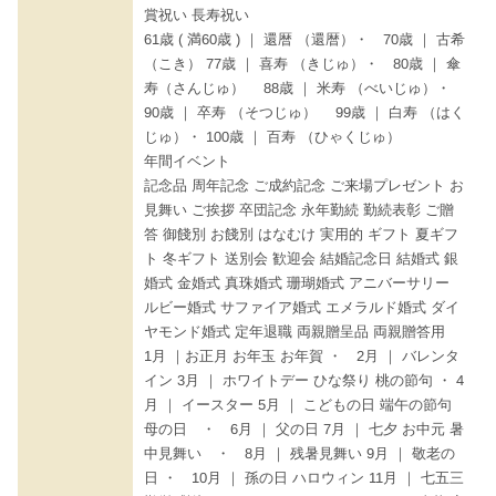
賞祝い 長寿祝い
61歳 ( 満60歳 ) ｜ 還暦 （還暦）・ 70歳 ｜ 古希
（こき） 77歳 ｜ 喜寿 （きじゅ）・ 80歳 ｜ 傘
寿（さんじゅ） 88歳 ｜ 米寿 （べいじゅ）・
90歳 ｜ 卒寿 （そつじゅ） 99歳 ｜ 白寿 （はく
じゅ）・ 100歳 ｜ 百寿 （ひゃくじゅ）
年間イベント
記念品 周年記念 ご成約記念 ご来場プレゼント お
見舞い ご挨拶 卒団記念 永年勤続 勤続表彰 ご贈
答 御餞別 お餞別 はなむけ 実用的 ギフト 夏ギフ
ト 冬ギフト 送別会 歓迎会 結婚記念日 結婚式 銀
婚式 金婚式 真珠婚式 珊瑚婚式 アニバーサリー
ルビー婚式 サファイア婚式 エメラルド婚式 ダイ
ヤモンド婚式 定年退職 両親贈呈品 両親贈答用
1月 ｜お正月 お年玉 お年賀 ・ 2月 ｜ バレンタ
イン 3月 ｜ ホワイトデー ひな祭り 桃の節句 ・ 4
月 ｜ イースター 5月 ｜ こどもの日 端午の節句
母の日 ・ 6月 ｜ 父の日 7月 ｜ 七夕 お中元 暑
中見舞い ・ 8月 ｜ 残暑見舞い 9月 ｜ 敬老の
日 ・ 10月 ｜ 孫の日 ハロウィン 11月 ｜ 七五三