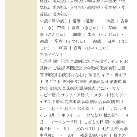
格祝い 退職祝い 栄転祝い 転職祝い 昇進祝い 快
気祝い 退院祝い 入社祝い 叙勲祝い 受章祝い 受
賞祝い 長寿祝い
61歳 ( 満60歳 ) ｜ 還暦 （還暦）・ 70歳 ｜ 古希
（こき） 77歳 ｜ 喜寿 （きじゅ）・ 80歳 ｜ 傘
寿（さんじゅ） 88歳 ｜ 米寿 （べいじゅ）・
90歳 ｜ 卒寿 （そつじゅ） 99歳 ｜ 白寿 （はく
じゅ）・ 100歳 ｜ 百寿 （ひゃくじゅ）
年間イベント
記念品 周年記念 ご成約記念 ご来場プレゼント お
見舞い ご挨拶 卒団記念 永年勤続 勤続表彰 ご贈
答 御餞別 お餞別 はなむけ 実用的 ギフト 夏ギフ
ト 冬ギフト 送別会 歓迎会 結婚記念日 結婚式 銀
婚式 金婚式 真珠婚式 珊瑚婚式 アニバーサリー
ルビー婚式 サファイア婚式 エメラルド婚式 ダイ
ヤモンド婚式 定年退職 両親贈呈品 両親贈答用
1月 ｜お正月 お年玉 お年賀 ・ 2月 ｜ バレンタ
イン 3月 ｜ ホワイトデー ひな祭り 桃の節句 ・ 4
月 ｜ イースター 5月 ｜ こどもの日 端午の節句
母の日 ・ 6月 ｜ 父の日 7月 ｜ 七夕 お中元 暑
中見舞い ・ 8月 ｜ 残暑見舞い 9月 ｜ 敬老の