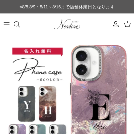
コ
※8/8,8/9・8/11～8/16まで店舗休業日となります
ン
テ
ン
マグカップ
乳歯ケース
時計付きフォトフレーム
フォトフレーム
switch
ヘアブラシ
キッチン雑貨
キッズTシャツ
名刺・通帳ケース
誕生日・記念日ギフト
ツ
を
タンブラー
うぶ毛ケース
SNS
猫のひげケース
switch-lite
コンパクトミラー
店舗向け雑貨
コットンTシャツ
ご結婚・ご出産祝い
ス
キ
水筒・ボトル
へその緒ケース
ブライダル
犬のひげケース
USBメモリー
ドライTシャツ（半袖）
母の日・父の日ギフト
ッ
プ
グラス
命名書・名前札
ベビー
犬の歯ケース
オリジナルパズル
ドライTシャツ（長袖）
おじいちゃんおばあちゃんへのギフト
ビールジョッキ
フォトフレーム
ペット
猫の歯ケース
MacBookケース
ぐい呑み・おちょこセット
キーホルダー
スポーツ
フードボウル
スマホケース
湯呑
お弁当箱
星座
位牌
ゴルフ関連商品
キャニスター
ベビーボトル
キッズ
ネームタグ・迷子札
表札