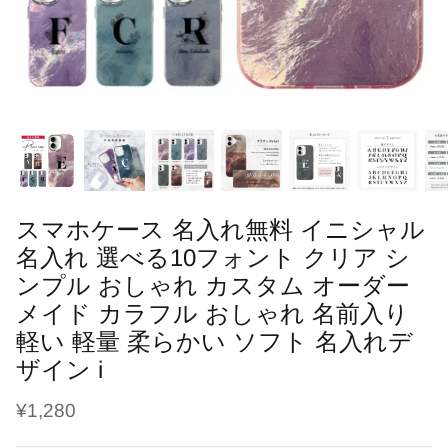
ブラシ・くし
干支
鳥の羽根ケース
ソープフラワー
よだれかけ
趣味
うさぎの毛ケース
レターバナー
メモリアル
ハリネズミの針ケース
刺繍名入れ商品
七五三
爬虫類の抜け殻ケース
母子手帳・お薬手帳カバー
カレンダー
スマホケース 名入れ無料 イニシャル
名入れ 選べる10フォント クリア シ
ンプル おしゃれ カスタム オーダー
メイド カラフル おしゃれ 名前入り
軽い 軽量 柔らかい ソフト 名入れデ
ザイン i
¥1,280