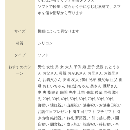
かしながらオリジナル感をプラス
ソフトで軽量：柔らかく手になじむ素材で、スマ
ホを傷や衝撃から守ります
サイズ
機種によって異なります
材質
シリコン
タイプ
ソフト
おすすめのシ
男性 女性 男 女 大人 子供 娘 息子 父親 おとうさ
ーン
ん お父さん 母親 おかあさん お母さん お義母さ
ん お義父さん 友達 友人 姉妹 兄弟 祖父母 祖父 祖
母 おじいちゃん おばあちゃん 奥さん 旦那さん
妻 夫 指導者 顧問 先生 上司 先輩 後輩 同僚 取引
先 20代 30代 40代 50代 60代 70代 80代 90代
御祝い 懐妊祝い 出産祝い 誕生祝い お誕生日祝い
お誕生日プレゼント 誕生日ギフト プチギフト 引
き出物 結婚祝い お礼 新築祝い 引っ越し祝い 開
店祝い 開業祝い 成人祝い 就職祝い 移転祝い 合