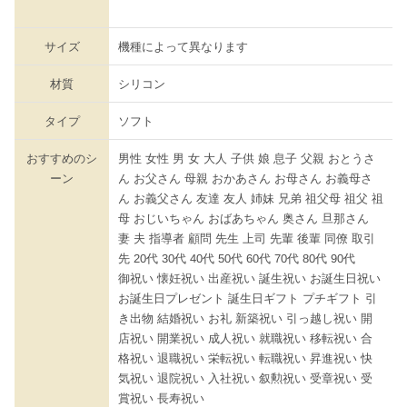
サイズ
機種によって異なります
材質
シリコン
タイプ
ソフト
おすすめのシ
男性 女性 男 女 大人 子供 娘 息子 父親 おとうさ
ーン
ん お父さん 母親 おかあさん お母さん お義母さ
ん お義父さん 友達 友人 姉妹 兄弟 祖父母 祖父 祖
母 おじいちゃん おばあちゃん 奥さん 旦那さん
妻 夫 指導者 顧問 先生 上司 先輩 後輩 同僚 取引
先 20代 30代 40代 50代 60代 70代 80代 90代
御祝い 懐妊祝い 出産祝い 誕生祝い お誕生日祝い
お誕生日プレゼント 誕生日ギフト プチギフト 引
き出物 結婚祝い お礼 新築祝い 引っ越し祝い 開
店祝い 開業祝い 成人祝い 就職祝い 移転祝い 合
格祝い 退職祝い 栄転祝い 転職祝い 昇進祝い 快
気祝い 退院祝い 入社祝い 叙勲祝い 受章祝い 受
賞祝い 長寿祝い