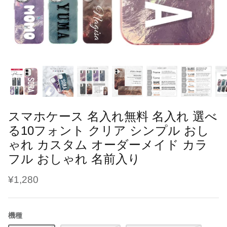
ブラシ・くし
干支
鳥の羽根ケース
ソープフラワー
よだれかけ
趣味
うさぎの毛ケース
レターバナー
メモリアル
ハリネズミの針ケース
刺繍名入れ商品
七五三
爬虫類の抜け殻ケース
母子手帳・お薬手帳カバー
カレンダー
スマホケース 名入れ無料 名入れ 選べ
る10フォント クリア シンプル おし
ゃれ カスタム オーダーメイド カラ
フル おしゃれ 名前入り
¥1,280
機種