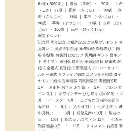
61歳 ( 満60歳 ) ｜ 還暦 （還暦）・ 70歳 ｜ 古希
（こき） 77歳 ｜ 喜寿 （きじゅ）・ 80歳 ｜ 傘
寿（さんじゅ） 88歳 ｜ 米寿 （べいじゅ）・
90歳 ｜ 卒寿 （そつじゅ） 99歳 ｜ 白寿 （はく
じゅ）・ 100歳 ｜ 百寿 （ひゃくじゅ）
年間イベント
記念品 周年記念 ご成約記念 ご来場プレゼント お
見舞い ご挨拶 卒団記念 永年勤続 勤続表彰 ご贈
答 御餞別 お餞別 はなむけ 実用的 ギフト 夏ギフ
ト 冬ギフト 送別会 歓迎会 結婚記念日 結婚式 銀
婚式 金婚式 真珠婚式 珊瑚婚式 アニバーサリー
ルビー婚式 サファイア婚式 エメラルド婚式 ダイ
ヤモンド婚式 定年退職 両親贈呈品 両親贈答用
1月 ｜お正月 お年玉 お年賀 ・ 2月 ｜ バレンタ
イン 3月 ｜ ホワイトデー ひな祭り 桃の節句 ・ 4
月 ｜ イースター 5月 ｜ こどもの日 端午の節句
母の日 ・ 6月 ｜ 父の日 7月 ｜ 七夕 お中元 暑
中見舞い ・ 8月 ｜ 残暑見舞い 9月 ｜ 敬老の
日 ・ 10月 ｜ 孫の日 ハロウィン 11月 ｜ 七五三
勤労感謝の日 ・ 12月 ｜ クリスマス お歳暮 寒