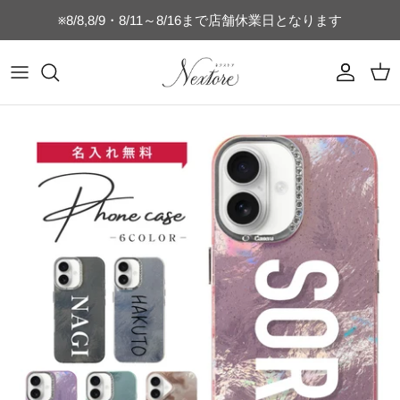
コ
※8/8,8/9・8/11～8/16まで店舗休業日となります
ン
テ
ン
マグカップ
乳歯ケース
時計付きフォトフレーム
フォトフレーム
switch
ヘアブラシ
キッチン雑貨
キッズTシャツ
名刺・通帳ケース
誕生日・記念日ギフト
ツ
を
タンブラー
うぶ毛ケース
SNS
猫のひげケース
switch-lite
コンパクトミラー
店舗向け雑貨
コットンTシャツ
ご結婚・ご出産祝い
ス
キ
水筒・ボトル
へその緒ケース
ブライダル
犬のひげケース
USBメモリー
ドライTシャツ（半袖）
母の日・父の日ギフト
ッ
プ
グラス
命名書・名前札
ベビー
犬の歯ケース
オリジナルパズル
ドライTシャツ（長袖）
おじいちゃんおばあちゃんへのギフト
ビールジョッキ
フォトフレーム
ペット
猫の歯ケース
MacBookケース
ぐい呑み・おちょこセット
キーホルダー
スポーツ
フードボウル
スマホケース
湯呑
お弁当箱
星座
位牌
ゴルフ関連商品
キャニスター
ベビーボトル
キッズ
ネームタグ・迷子札
表札