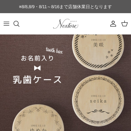
コ
※8/8,8/9・8/11～8/16まで店舗休業日となります
ン
テ
ン
マグカップ
乳歯ケース
時計付きフォトフレーム
フォトフレーム
switch
ヘアブラシ
キッチン雑貨
キッズTシャツ
名刺・通帳ケース
誕生日・記念日ギフト
ツ
を
タンブラー
うぶ毛ケース
SNS
猫のひげケース
switch-lite
コンパクトミラー
店舗向け雑貨
コットンTシャツ
ご結婚・ご出産祝い
ス
キ
水筒・ボトル
へその緒ケース
ブライダル
犬のひげケース
USBメモリー
ドライTシャツ（半袖）
母の日・父の日ギフト
ッ
プ
グラス
命名書・名前札
ベビー
犬の歯ケース
オリジナルパズル
ドライTシャツ（長袖）
おじいちゃんおばあちゃんへのギフト
ビールジョッキ
フォトフレーム
ペット
猫の歯ケース
MacBookケース
ぐい呑み・おちょこセット
キーホルダー
スポーツ
フードボウル
スマホケース
湯呑
お弁当箱
星座
位牌
ゴルフ関連商品
キャニスター
ベビーボトル
キッズ
ネームタグ・迷子札
表札