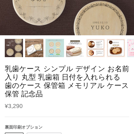
ブラシ・くし
干支
鳥の羽根ケース
ソープフラワー
よだれかけ
趣味
うさぎの毛ケース
レターバナー
メモリアル
ハリネズミの針ケース
刺繍名入れ商品
七五三
爬虫類の抜け殻ケース
母子手帳・お薬手帳カバー
カレンダー
乳歯ケース シンプル デザイン お名前
入り 丸型 乳歯箱 日付を入れられる
歯のケース 保管箱 メモリアル ケース
保管 記念品
¥3,290
裏面印刷オプション