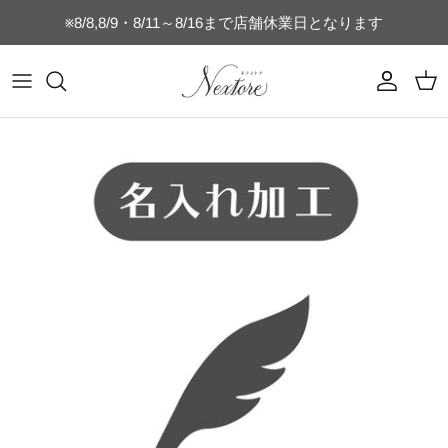
コ
※8/8,8/9・8/11～8/16まで店舗休業日となります
ン
テ
ン
マグカップ
乳歯ケース
時計付きフォトフレーム
フォトフレーム
switch
ヘアブラシ
キッチン雑貨
キッズTシャツ
名刺・通帳ケース
誕生日・記念日ギフト
ツ
を
タンブラー
うぶ毛ケース
SNS
猫のひげケース
switch-lite
コンパクトミラー
店舗向け雑貨
コットンTシャツ
ご結婚・ご出産祝い
ス
キ
水筒・ボトル
へその緒ケース
ブライダル
犬のひげケース
USBメモリー
ドライTシャツ（半袖）
母の日・父の日ギフト
ッ
プ
グラス
命名書・名前札
ベビー
犬の歯ケース
オリジナルパズル
ドライTシャツ（長袖）
おじいちゃんおばあちゃんへのギフト
ビールジョッキ
フォトフレーム
ペット
猫の歯ケース
MacBookケース
ぐい呑み・おちょこセット
キーホルダー
スポーツ
フードボウル
スマホケース
湯呑
お弁当箱
星座
位牌
ゴルフ関連商品
キャニスター
ベビーボトル
キッズ
ネームタグ・迷子札
表札