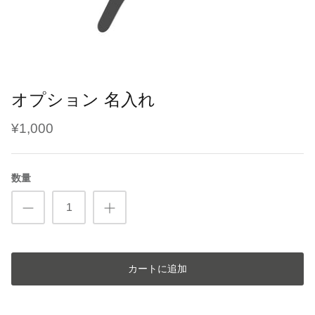
ブラシ・くし
干支
鳥の羽根ケース
ソープフラワー
よだれかけ
趣味
うさぎの毛ケース
レターバナー
メモリアル
ハリネズミの針ケース
オプション 名入れ
刺繍名入れ商品
七五三
爬虫類の抜け殻ケース
¥1,000
母子手帳・お薬手帳カバー
カレンダー
数量
カートに追加