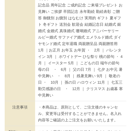
記念品 周年記念 ご成約記念 ご来場プレゼント お
見舞い ご挨拶 卒団記念 永年勤続 勤続表彰 ご贈
答 御餞別 お餞別 はなむけ 実用的 ギフト 夏ギフ
ト 冬ギフト 送別会 歓迎会 結婚記念日 結婚式 銀
婚式 金婚式 真珠婚式 珊瑚婚式 アニバーサリー
ルビー婚式 サファイア婚式 エメラルド婚式 ダイ
ヤモンド婚式 定年退職 両親贈呈品 両親贈答用
1月 ｜お正月 お年玉 お年賀 ・ 2月 ｜ バレンタ
イン 3月 ｜ ホワイトデー ひな祭り 桃の節句 ・ 4
月 ｜ イースター 5月 ｜ こどもの日 端午の節句
母の日 ・ 6月 ｜ 父の日 7月 ｜ 七夕 お中元 暑
中見舞い ・ 8月 ｜ 残暑見舞い 9月 ｜ 敬老の
日 ・ 10月 ｜ 孫の日 ハロウィン 11月 ｜ 七五三
勤労感謝の日 ・ 12月 ｜ クリスマス お歳暮 寒
中見舞い
注意事項
・本商品は、原則として、ご注文後のキャンセ
ル、変更等は受付することができません。名入れ
内容等ご確認の上ご注文をお願いいたします。