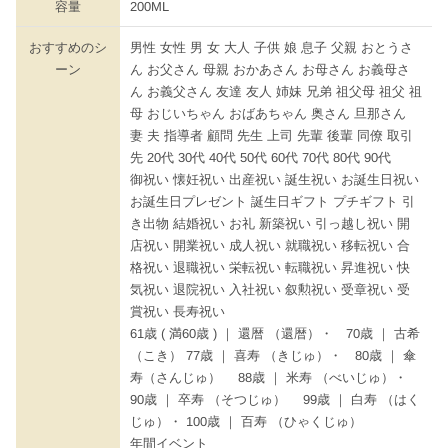
容量
200ML
おすすめのシ
男性 女性 男 女 大人 子供 娘 息子 父親 おとうさ
ーン
ん お父さん 母親 おかあさん お母さん お義母さ
ん お義父さん 友達 友人 姉妹 兄弟 祖父母 祖父 祖
母 おじいちゃん おばあちゃん 奥さん 旦那さん
妻 夫 指導者 顧問 先生 上司 先輩 後輩 同僚 取引
先 20代 30代 40代 50代 60代 70代 80代 90代
御祝い 懐妊祝い 出産祝い 誕生祝い お誕生日祝い
お誕生日プレゼント 誕生日ギフト プチギフト 引
き出物 結婚祝い お礼 新築祝い 引っ越し祝い 開
店祝い 開業祝い 成人祝い 就職祝い 移転祝い 合
格祝い 退職祝い 栄転祝い 転職祝い 昇進祝い 快
気祝い 退院祝い 入社祝い 叙勲祝い 受章祝い 受
賞祝い 長寿祝い
61歳 ( 満60歳 ) ｜ 還暦 （還暦）・ 70歳 ｜ 古希
（こき） 77歳 ｜ 喜寿 （きじゅ）・ 80歳 ｜ 傘
寿（さんじゅ） 88歳 ｜ 米寿 （べいじゅ）・
90歳 ｜ 卒寿 （そつじゅ） 99歳 ｜ 白寿 （はく
じゅ）・ 100歳 ｜ 百寿 （ひゃくじゅ）
年間イベント