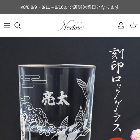
コ
※8/8,8/9・8/11～8/16まで店舗休業日となります
ン
テ
ン
マグカップ
乳歯ケース
時計付きフォトフレーム
フォトフレーム
switch
ヘアブラシ
キッチン雑貨
キッズTシャツ
名刺・通帳ケース
誕生日・記念日ギフト
ツ
を
タンブラー
うぶ毛ケース
SNS
猫のひげケース
switch-lite
コンパクトミラー
店舗向け雑貨
コットンTシャツ
ご結婚・ご出産祝い
ス
キ
水筒・ボトル
へその緒ケース
ブライダル
犬のひげケース
USBメモリー
ドライTシャツ（半袖）
母の日・父の日ギフト
ッ
プ
グラス
命名書・名前札
ベビー
犬の歯ケース
オリジナルパズル
ドライTシャツ（長袖）
おじいちゃんおばあちゃんへのギフト
ビールジョッキ
フォトフレーム
ペット
猫の歯ケース
MacBookケース
ぐい呑み・おちょこセット
キーホルダー
スポーツ
フードボウル
スマホケース
湯呑
お弁当箱
星座
位牌
ゴルフ関連商品
キャニスター
ベビーボトル
キッズ
ネームタグ・迷子札
表札