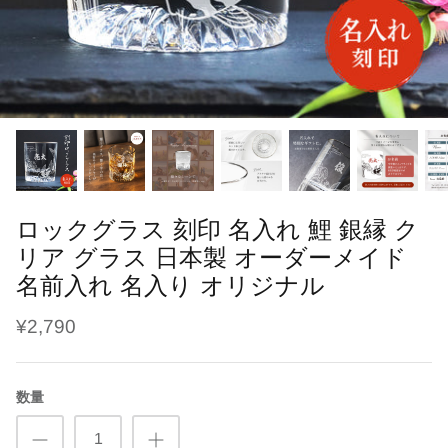
ブラシ・くし
干支
鳥の羽根ケース
ソープフラワー
よだれかけ
趣味
うさぎの毛ケース
レターバナー
メモリアル
ハリネズミの針ケース
刺繍名入れ商品
七五三
爬虫類の抜け殻ケース
母子手帳・お薬手帳カバー
カレンダー
ロックグラス 刻印 名入れ 鯉 銀縁 ク
リア グラス 日本製 オーダーメイド
名前入れ 名入り オリジナル
¥2,790
数量