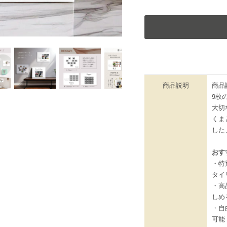
商品説明
商品
9枚
大切
くま
した
おす
・特
タイ
・高
しめ
・自
可能