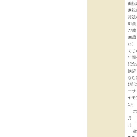
職祝
進祝
賞祝
61歳
77
88
ゅ）
くじ
年間
記念
挨拶
なむ
婚記
ーサ
ヤモ
1月
｜ 
月 
月 
｜ 