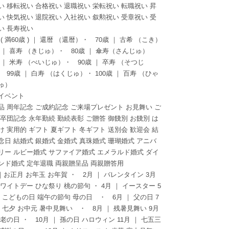
い 移転祝い 合格祝い 退職祝い 栄転祝い 転職祝い 昇
い 快気祝い 退院祝い 入社祝い 叙勲祝い 受章祝い 受
い 長寿祝い
 ( 満60歳 ) ｜ 還暦 （還暦）・ 70歳 ｜ 古希 （こき）
歳 ｜ 喜寿 （きじゅ）・ 80歳 ｜ 傘寿（さんじゅ）
歳 ｜ 米寿 （べいじゅ）・ 90歳 ｜ 卒寿 （そつじ
 99歳 ｜ 白寿 （はくじゅ）・ 100歳 ｜ 百寿 （ひゃ
ゅ）
イベント
品 周年記念 ご成約記念 ご来場プレゼント お見舞い ご
 卒団記念 永年勤続 勤続表彰 ご贈答 御餞別 お餞別 は
け 実用的 ギフト 夏ギフト 冬ギフト 送別会 歓迎会 結
念日 結婚式 銀婚式 金婚式 真珠婚式 珊瑚婚式 アニバ
リー ルビー婚式 サファイア婚式 エメラルド婚式 ダイ
ンド婚式 定年退職 両親贈呈品 両親贈答用
 ｜お正月 お年玉 お年賀 ・ 2月 ｜ バレンタイン 3月
ホワイトデー ひな祭り 桃の節句 ・ 4月 ｜ イースター 5
｜ こどもの日 端午の節句 母の日 ・ 6月 ｜ 父の日 7
｜ 七夕 お中元 暑中見舞い ・ 8月 ｜ 残暑見舞い 9月
敬老の日 ・ 10月 ｜ 孫の日 ハロウィン 11月 ｜ 七五三