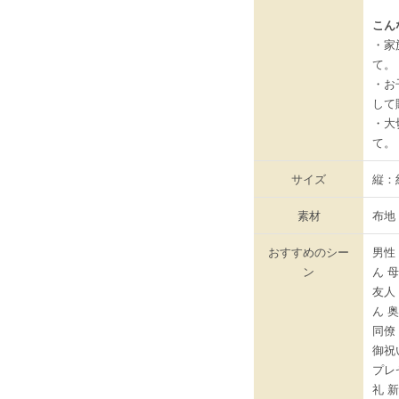
こん
・家
て。
・お
して
・大
て。
サイズ
縦：約
素材
布地
おすすめのシー
男性
ン
ん 
友人
ん 
同僚 
御祝
プレ
礼 