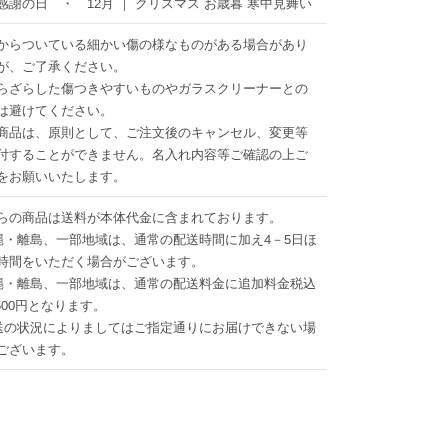
感謝の日 ・ 12月 ｜ クリスマス お歳暮 寒中見舞い
からついている細かい傷の様なものがある場合があり
が、ご了承ください。
らざらした傷つきやすいものやガラスクリーナーとの
は避けてください。
商品は、原則として、ご注文後のキャンセル、変更等
付することができません。名入れ内容等ご確認の上ご
をお願いいたします。
らの商品は送料が本体代金に含まれております。
縄・離島、一部地域は、通常の配送時間に加え4－5日ほ
時間をいただく場合がございます。
縄・離島、一部地域は、通常の配送料金に追加料金税込
1500円となります。
送の状況によりましてはご指定通りにお届けできない場
ございます。