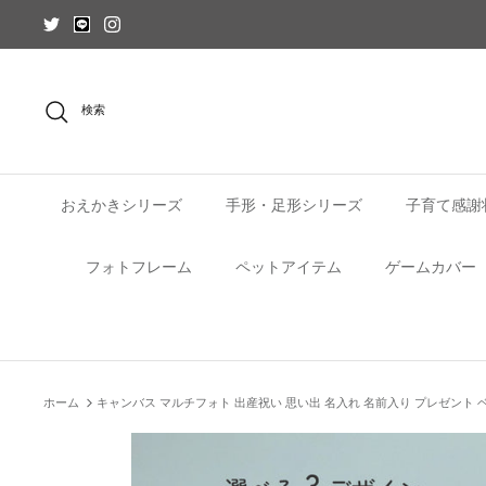
コ
ン
テ
ン
ツ
検索
を
ス
キ
ッ
おえかきシリーズ
手形・足形シリーズ
子育て感謝
プ
フォトフレーム
ペットアイテム
ゲームカバー
ホーム
キャンバス マルチフォト 出産祝い 思い出 名入れ 名前入り プレゼント ベ