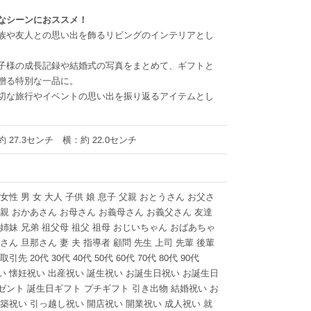
なシーンにおススメ！
族や友人との思い出を飾るリビングのインテリアとし
子様の成長記録や結婚式の写真をまとめて、ギフトと
贈る特別な一品に。
切な旅行やイベントの思い出を振り返るアイテムとし
 27.3センチ 横：約 22.0センチ
 女性 男 女 大人 子供 娘 息子 父親 おとうさん お父さ
母親 おかあさん お母さん お義母さん お義父さん 友達
 姉妹 兄弟 祖父母 祖父 祖母 おじいちゃん おばあちゃ
奥さん 旦那さん 妻 夫 指導者 顧問 先生 上司 先輩 後輩
取引先 20代 30代 40代 50代 60代 70代 80代 90代
い 懐妊祝い 出産祝い 誕生祝い お誕生日祝い お誕生日
ゼント 誕生日ギフト プチギフト 引き出物 結婚祝い お
新築祝い 引っ越し祝い 開店祝い 開業祝い 成人祝い 就