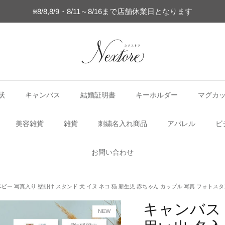
※8/8,8/9・8/11～8/16まで店舗休業日となります
状
キャンバス
結婚証明書
キーホルダー
マグカ
美容雑貨
雑貨
刺繍名入れ商品
アパレル
ビ
お問い合わせ
ビー 写真入り 壁掛け スタンド 犬 イヌ ネコ 猫 新生児 赤ちゃん カップル 写真 フォトスタ
キャンバス
NEW