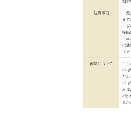
勤労
注意事項
・元
ます
・ざ
接触
・本
は受
注文
配送について
こち
※沖
どお
※沖
み 
※配
合が