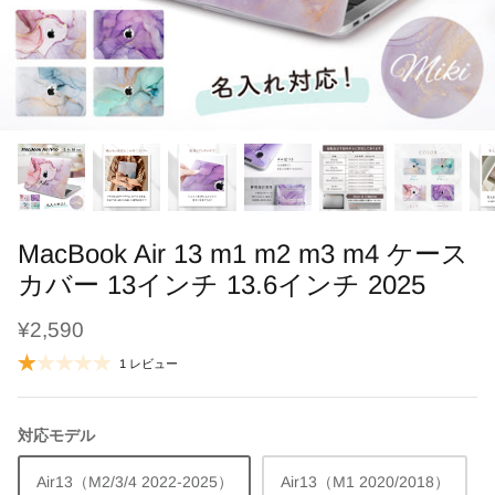
ブラシ・くし
干支
鳥の羽根ケース
ソープフラワー
よだれかけ
趣味
うさぎの毛ケース
レターバナー
メモリアル
ハリネズミの針ケース
刺繍名入れ商品
七五三
爬虫類の抜け殻ケース
母子手帳・お薬手帳カバー
カレンダー
MacBook Air 13 m1 m2 m3 m4 ケース
カバー 13インチ 13.6インチ 2025
¥2,590
1 レビュー
対応モデル
Air13（M2/3/4 2022-2025）
Air13（M1 2020/2018）