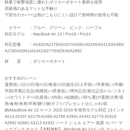
軽量で衝撃強度に優れたポリカーボネート素材を使用
高級感のあるマットな手触り
下部分のカバーは熱がこもりにくい設計で長時間の使用も可能
カラー ：ブルー、グリーン、ピンク、パープル
対応モデル ：
MacBook Air 13 / Pro16 / Pro14
対応型番 ：A1932/A2179/A2337/A2681/A3240/A3113/A2485/
A2780/A2991/A2442/A2779/A2918/A2992
材 質 ：ポリカーボネート
おすすめのシーン
還暦祝い/父の日/母の日/敬老の日/誕生日/入学祝い/卒業祝い/卒園/
卒団/卒業記念品/就職祝い/昇進祝い/周年記念/創立記念/バレンタイ
ン/ホワイトデー/出産祝い/内祝い/結婚祝い/持ち運び/還暦/古希/喜
寿/傘寿/米寿/卒寿/贈り物/ギフト/プレゼント/おしゃれ/収
納/MacBook Air 13 ケース 2020 2019 年発売モデル対応 13インチ
Air13 A2337 A2179 A2485 A2780 A2991 A2442 A2779 A2918
A2992 A2681 A3113 A1932 ハード シェル エアー 保護 カバー マ
ックブック ケース【送料無料】 MacBook Air 13インチ マット ハ