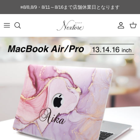
コ
※8/8,8/9・8/11～8/16まで店舗休業日となります
ン
テ
ン
マグカップ
乳歯ケース
時計付きフォトフレーム
フォトフレーム
switch
ヘアブラシ
キッチン雑貨
キッズTシャツ
名刺・通帳ケース
誕生日・記念日ギフト
ツ
を
タンブラー
うぶ毛ケース
SNS
猫のひげケース
switch-lite
コンパクトミラー
店舗向け雑貨
コットンTシャツ
ご結婚・ご出産祝い
ス
キ
水筒・ボトル
へその緒ケース
ブライダル
犬のひげケース
USBメモリー
ドライTシャツ（半袖）
母の日・父の日ギフト
ッ
プ
グラス
命名書・名前札
ベビー
犬の歯ケース
オリジナルパズル
ドライTシャツ（長袖）
おじいちゃんおばあちゃんへのギフト
ビールジョッキ
フォトフレーム
ペット
猫の歯ケース
MacBookケース
ぐい呑み・おちょこセット
キーホルダー
スポーツ
フードボウル
スマホケース
湯呑
お弁当箱
星座
位牌
ゴルフ関連商品
キャニスター
ベビーボトル
キッズ
ネームタグ・迷子札
表札