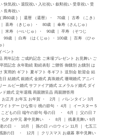
い 快気祝い 退院祝い 入社祝い 叙勲祝い 受章祝い 受
い 長寿祝い
 ( 満60歳 ) ｜ 還暦 （還暦）・ 70歳 ｜ 古希 （こき）
歳 ｜ 喜寿 （きじゅ）・ 80歳 ｜ 傘寿（さんじゅ）
歳 ｜ 米寿 （べいじゅ）・ 90歳 ｜ 卒寿 （そつじ
 99歳 ｜ 白寿 （はくじゅ）・ 100歳 ｜ 百寿 （ひゃ
ゅ）
イベント
品 周年記念 ご成約記念 ご来場プレゼント お見舞い ご
 卒団記念 永年勤続 勤続表彰 ご贈答 御餞別 お餞別 は
け 実用的 ギフト 夏ギフト 冬ギフト 送別会 歓迎会 結
念日 結婚式 銀婚式 金婚式 真珠婚式 珊瑚婚式 アニバ
リー ルビー婚式 サファイア婚式 エメラルド婚式 ダイ
ンド婚式 定年退職 両親贈呈品 両親贈答用
 ｜お正月 お年玉 お年賀 ・ 2月 ｜ バレンタイン 3月
ホワイトデー ひな祭り 桃の節句 ・ 4月 ｜ イースター 5
｜ こどもの日 端午の節句 母の日 ・ 6月 ｜ 父の日 7
｜ 七夕 お中元 暑中見舞い ・ 8月 ｜ 残暑見舞い 9月
老の日 ・ 10月 ｜ 孫の日 ハロウィン 11月 ｜ 七五三
感謝の日 ・ 12月 ｜ クリスマス お歳暮 寒中見舞い