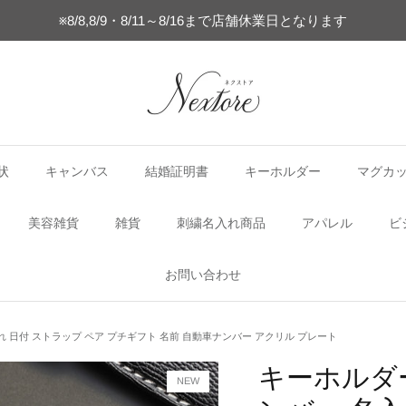
※8/8,8/9・8/11～8/16まで店舗休業日となります
状
キャンバス
結婚証明書
キーホルダー
マグカ
美容雑貨
雑貨
刺繍名入れ商品
アパレル
ビ
お問い合わせ
 日付 ストラップ ペア プチギフト 名前 自動車ナンバー アクリル プレート
キーホルダ
NEW