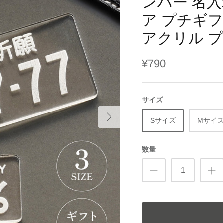
ンバー 名入
ア プチギフ
アクリル 
¥790
サイズ
Sサイズ
Mサイ
数量