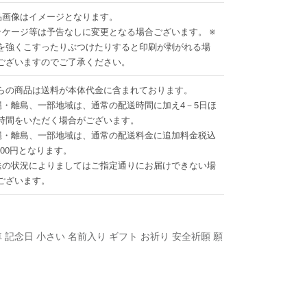
品画像はイメージとなります。
ッケージ等は予告なしに変更となる場合ございます。 ※
を強くこすったりぶつけたりすると印刷が剥がれる場
ございますのでご了承ください。
らの商品は送料が本体代金に含まれております。
縄・離島、一部地域は、通常の配送時間に加え4－5日ほ
時間をいただく場合がございます。
縄・離島、一部地域は、通常の配送料金に追加料金税込
1500円となります。
送の状況によりましてはご指定通りにお届けできない場
ございます。
車 記念日 小さい 名前入り ギフト お祈り 安全祈願 願