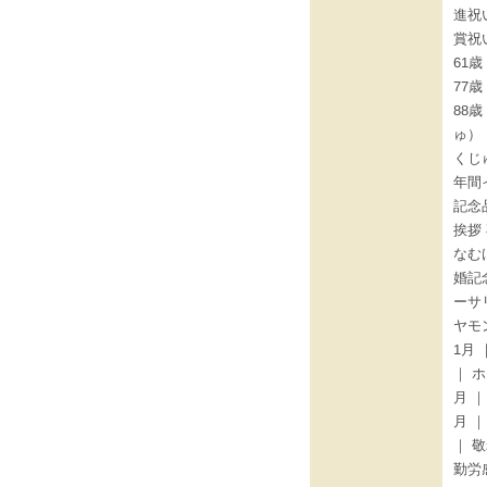
進祝
賞祝
61歳
77
88
ゅ）
くじ
年間
記念
挨拶
なむ
婚記
ーサ
ヤモ
1月
｜ 
月 
月 
｜ 敬
勤労