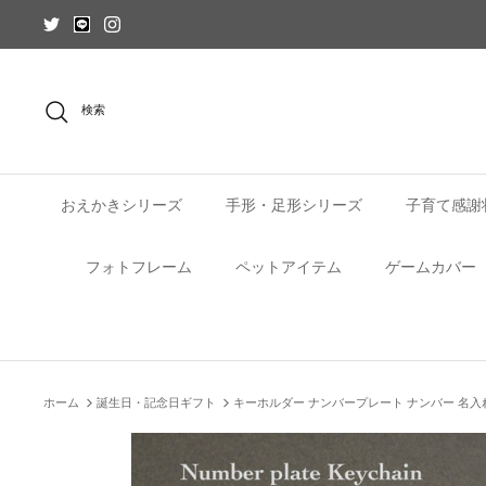
コ
ン
テ
ン
ツ
検索
を
ス
キ
ッ
おえかきシリーズ
手形・足形シリーズ
子育て感謝
プ
フォトフレーム
ペットアイテム
ゲームカバー
ホーム
誕生日・記念日ギフト
キーホルダー ナンバープレート ナンバー 名入れ