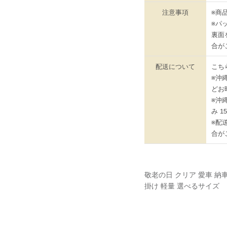
注意事項
※商
※パ
裏面
合が
配送について
こち
※沖
どお
※沖
み 
※配
合が
敬老の日 クリア 愛車 納
掛け 軽量 選べるサイズ