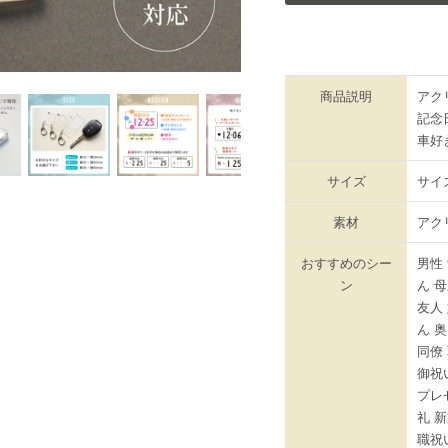
商品説明
アク
記念
車好
サイズ
サイ
素材
アク
おすすめのシー
男性
ン
ん 
友人
ん 
同僚 
御祝
プレ
礼 
職祝