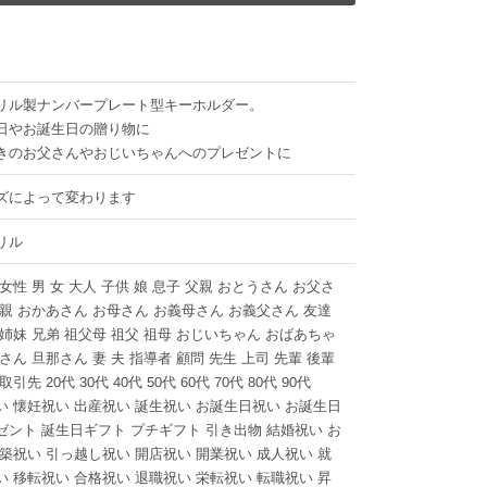
リル製ナンバープレート型キーホルダー。
日やお誕生日の贈り物に
きのお父さんやおじいちゃんへのプレゼントに
ズによって変わります
リル
 女性 男 女 大人 子供 娘 息子 父親 おとうさん お父さ
母親 おかあさん お母さん お義母さん お義父さん 友達
 姉妹 兄弟 祖父母 祖父 祖母 おじいちゃん おばあちゃ
奥さん 旦那さん 妻 夫 指導者 顧問 先生 上司 先輩 後輩
取引先 20代 30代 40代 50代 60代 70代 80代 90代
い 懐妊祝い 出産祝い 誕生祝い お誕生日祝い お誕生日
ゼント 誕生日ギフト プチギフト 引き出物 結婚祝い お
新築祝い 引っ越し祝い 開店祝い 開業祝い 成人祝い 就
い 移転祝い 合格祝い 退職祝い 栄転祝い 転職祝い 昇